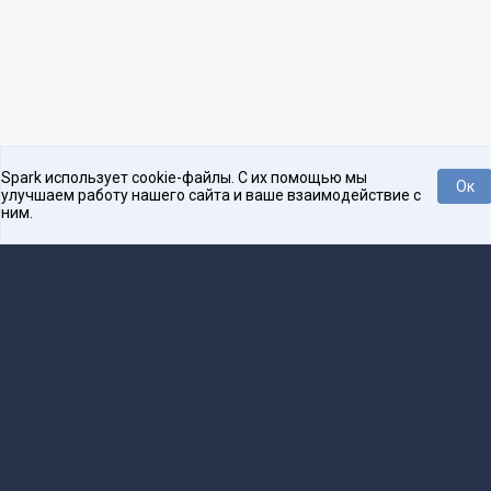
Spark использует cookie-файлы. С их помощью мы
Ок
улучшаем работу нашего сайта и ваше взаимодействие с
ним.
Платформа для общения бизнеса с бизнесом
О проекте
Проекты
Реклама
Связаться с редакцией
16+