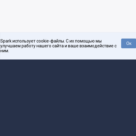
Spark использует cookie-файлы. С их помощью мы
Ок
улучшаем работу нашего сайта и ваше взаимодействие с
ним.
Нравится
Tweet
Платформа для общения бизнеса с бизнесом
О проекте
Проекты
Реклама
Связаться с редакцией
16+
Редакция
team@spark.ru
Техническая поддержка
help@spark.ru
Продвижение
adv@spark.ru
Телефон
+7 495 137-07-07