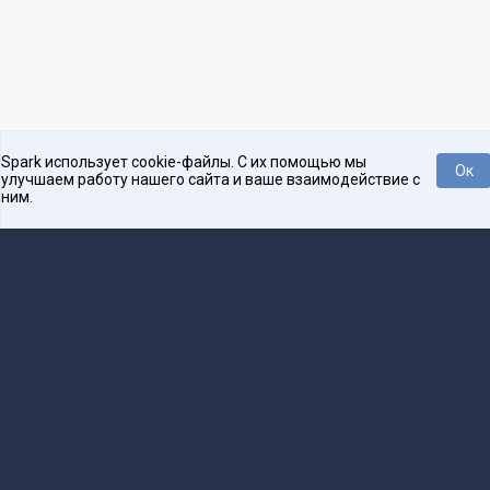
Spark использует cookie-файлы. С их помощью мы
Ок
улучшаем работу нашего сайта и ваше взаимодействие с
ним.
Нравится
Tweet
Платформа для общения бизнеса с бизнесом
О проекте
Проекты
Реклама
Связаться с редакцией
16+
Редакция
team@spark.ru
Техническая поддержка
help@spark.ru