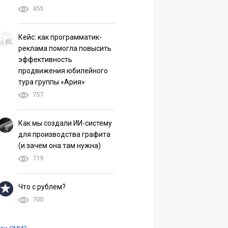
455
Кейс: как программатик-
реклама помогла повысить
эффективность
продвижения юбилейного
тура группы «Ария»
757
Как мы создали ИИ-систему
для производства графита
(и зачем она там нужна)
719
Что с рублем?
700