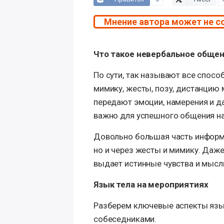
Мнение автора может не с
Что такое невербальное обще
По сути, так называют все спосо
мимику, жесты, позу, дистанцию 
передают эмоции, намерения и д
важно для успешного общения на
Довольно большая часть информа
но и через жесты и мимику. Даже
выдает истинные чувства и мысл
Язык тела на мероприятиях
Разберем ключевые аспекты язы
собеседниками.