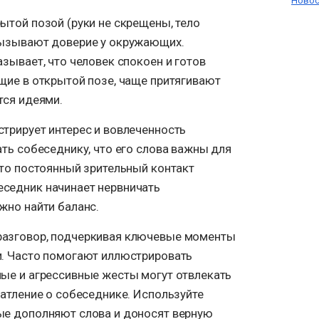
Новос
ытой позой (руки не скрещены, тело
вызывают доверие у окружающих.
азывает, что человек спокоен и готов
щие в открытой позе, чаще притягивают
тся идеями.
трирует интерес и вовлеченность
ать собеседнику, что его слова важны для
что постоянный зрительный контакт
седник начинает нервничать
жно найти баланс.
разговор, подчеркивая ключевые моменты
и. Часто помогают иллюстрировать
ные и агрессивные жесты могут отвлекать
чатление о собеседнике. Используйте
ые дополняют слова и доносят верную