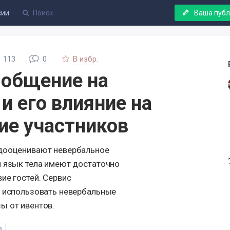
сии
Ваша пуб
113
0
В избр.
 общение на
и его влияние на
ие участников
едооценивают невербальное
и язык тела имеют достаточно
ие гостей. Сервис
к использовать невербальные
ы от ивентов.
0