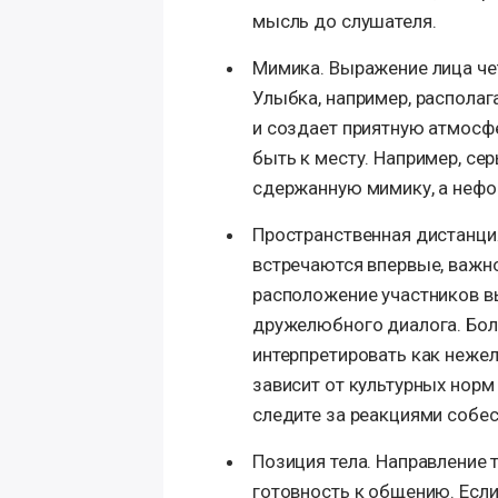
мысль до слушателя.
Мимика. Выражение лица че
Улыбка, например, располаг
и создает приятную атмосфе
быть к месту. Например, с
сдержанную мимику, а нефо
Пространственная дистанция
встречаются впервые, важн
расположение участников 
дружелюбного диалога. Бо
интерпретировать как неже
зависит от культурных норм
следите за реакциями собе
Позиция тела. Направление 
готовность к общению. Если