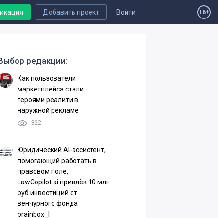
ликация
Добавить проект
Войти
16+
Выбор редакции:
Как пользователи
маркетплейса стали
героями реалити в
наружной рекламе
322
Юридический AI-ассистент,
помогающий работать в
правовом поле,
LawCopilot.ai привлёк 10 млн
руб инвестиций от
венчурного фонда
brainbox_I