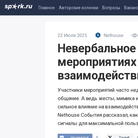
Главное
Авторские колонки
Вопросы
Вакан
23 Июля 2025
Nethouse
Невербальное
мероприятиях 
взаимодейств
Участники мероприятий часто н
общение. А ведь жесты, мимика 
сильное влияние на взаимодейств
Nethouse.События рассказал, ка
сигналы для максимальной польз
Нравится
0
Tweet