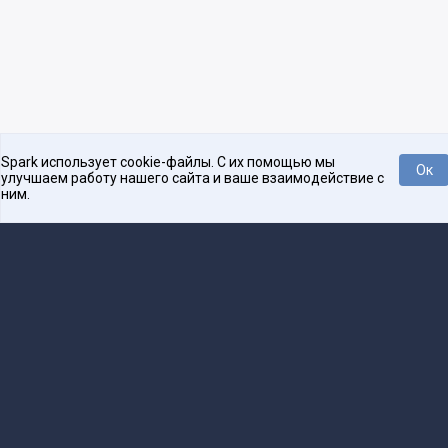
Spark использует cookie-файлы. С их помощью мы
Ок
улучшаем работу нашего сайта и ваше взаимодействие с
ним.
Платформа для общения бизнеса с бизнесом
О проекте
Проекты
Реклама
Связаться с редакцией
16+