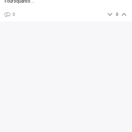
Foursquares …
0
0