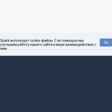
Spark использует cookie-файлы. С их помощью мы
Ок
улучшаем работу нашего сайта и ваше взаимодействие с
ним.
Платформа для общения бизнеса с бизнесом
О проекте
Проекты
Реклама
Связаться с редакцией
16+