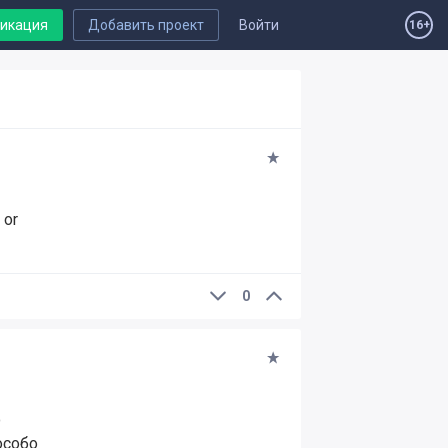
ликация
Добавить проект
Войти
16+
 or
0
о
особо