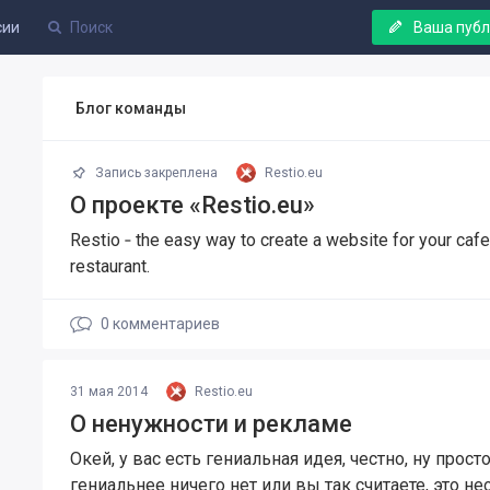
сии
Ваша пуб
Блог команды
Запись закреплена
Restio.eu
О проекте «Restio.eu»
Restio ‐ the easy way to create a website for your cafe
restaurant.
0
комментариев
31 мая 2014
Restio.eu
О ненужности и рекламе
Окей, у вас есть гениальная идея, честно, ну прост
гениальнее ничего нет или вы так считаете, это не