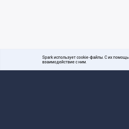
Spark использует cookie-файлы. С их помощ
взаимодействие с ним.
Платформа для общения бизнеса с бизнесом
16+