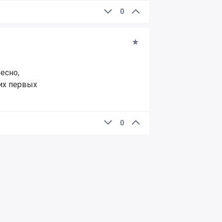
0
есно,
их первых
0