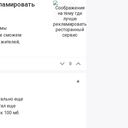
кламировать
 мы
не сможем
 жителей,
0
туально еще
стал еще
ик 100 мб