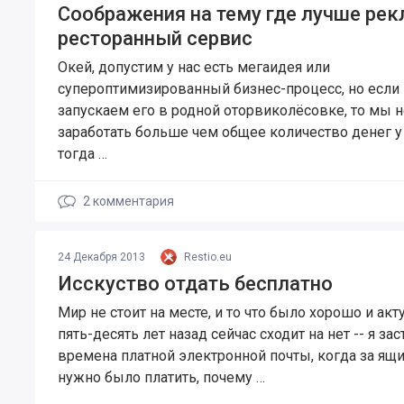
Соображения на тему где лучше ре
ресторанный сервис
Окей, допустим у нас есть мегаидея или
супероптимизированный бизнес-процесс, но если
запускаем его в родной оторвиколёсовке, то мы 
заработать больше чем общее количество денег у
тогда …
2
комментария
24 Декабря 2013
Restio.eu
Исскуство отдать бесплатно
Мир не стоит на месте, и то что было хорошо и ак
пять-десять лет назад сейчас сходит на нет -- я за
времена платной электронной почты, когда за ящ
нужно было платить, почему …