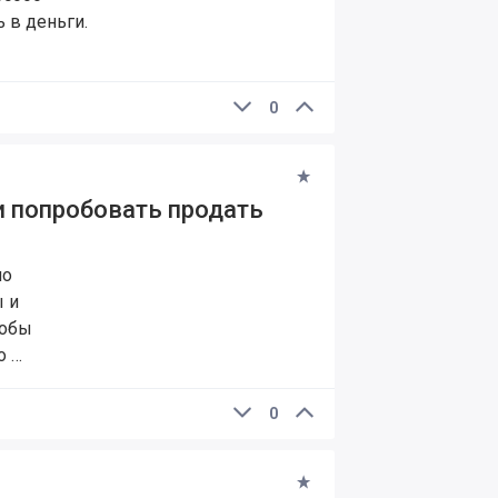
 в деньги.
0
и попробовать продать
но
 и
тобы
о …
0