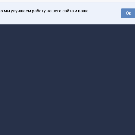
ью мы улучшаем работу нашего сайта и ваше
Ок
О проекте
Про
поддержка
help@spark.ru
Продвижение
adv@spark.ru
Телеф
Б., ИНН 500111143150
арк Ру»
а исключением авторских колонок) (зарегистрировано Федеральной службой
р) 27 января 2025 года за номером ЭЛ №ФС77-89031 сопровождаются пометк