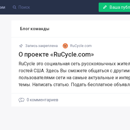
сии
Ваша пуб
Блог команды
Запись закреплена
RuCycle.com
О проекте «RuCycle.com»
RuCycle это социальная сеть русскоязычных жител
гостей США. Здесь Вы сможете общаться с другим
пользователями сети на самые актуальные и инт
темы. Написать статью. Подать бесплатное объявл
0
комментариев