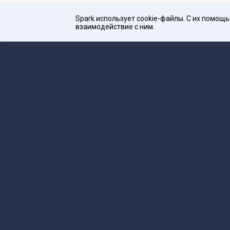
Spark использует cookie-файлы. С их помощ
взаимодействие с ним.
Платформа для общения бизнеса с бизнесом
16+
Редакция
team@spark.ru
Техническая 
Учредитель сетевого издания Барабанова.Ю.
Редакционные материалы ООО «Редакция Сп
Сообщения и материалы сетевого издания Spark (з
технологий и массовых коммуникаций (Роскомнадзо
«Spark».