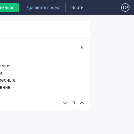
ликация
Добавить проект
Войти
16+
ей и
и
ересные
ение. …
0