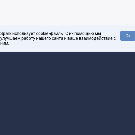
Spark использует cookie-файлы. С их помощью мы
Ок
улучшаем работу нашего сайта и ваше взаимодействие с
ним.
Платформа для общения бизнеса с бизнесом
О проекте
Проекты
Реклама
Связаться с редакцией
16+
Редакция
team@spark.ru
Техническая поддержка
help@spark.ru
Продвижение
adv@spark.ru
Телефон
+7 495 137-07-07