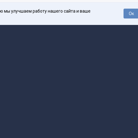
ью мы улучшаем работу нашего сайта и ваше
Ок
О проекте
Про
поддержка
help@spark.ru
Продвижение
adv@spark.ru
Телеф
Б., ИНН 500111143150
арк Ру»
а исключением авторских колонок) (зарегистрировано Федеральной службой
р) 27 января 2025 года за номером ЭЛ №ФС77-89031 сопровождаются пометк