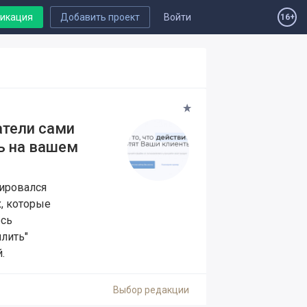
ликация
Добавить проект
Войти
16+
атели сами
ть на вашем
тировался
, которые
ось
илить"
.
Выбор редакции