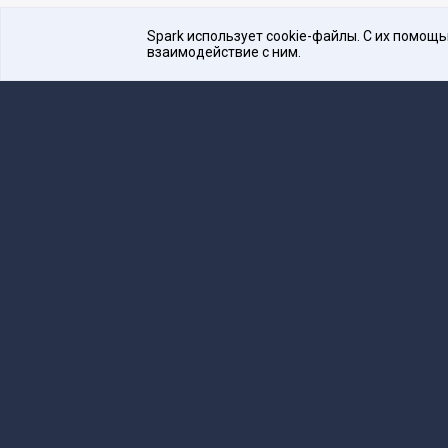
Spark использует cookie-файлы. С их помощ
взаимодействие с ним.
Платформа для общения бизнеса с бизнесом
16+
Редакция
team@spark.ru
Техническая 
Учредитель сетевого издания Барабанова.Ю.
Редакционные материалы ООО «Редакция Сп
Сообщения и материалы сетевого издания Spark (з
технологий и массовых коммуникаций (Роскомнадзо
«Spark».