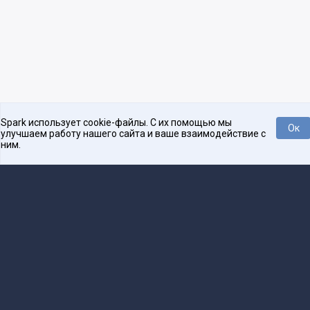
Spark использует cookie-файлы. С их помощью мы
Ок
улучшаем работу нашего сайта и ваше взаимодействие с
ним.
Нравится
Tweet
Платформа для общения бизнеса с бизнесом
О проекте
Проекты
Реклама
Связаться с редакцией
16+