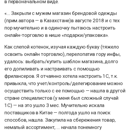
в первоначальном виде.
«... Закрыли с мужем магазин брендовой одежды
(прим.автора — в Казахстане)в августе 2018 и с тех
пор мучительно и в одиночку пытаюсь настроить
онлайн-торговлю в нише «подарки/упаковка».
Как слепой котенок, изучая каждую букву (тяжело
освоить онлайн торговлю), перелопатив гору инфы,
удалось: выбрать/купить шаблон магазина, долго
его допиливать и настраивать с помощью
фрилансеров. Я отчаянно хотела настроить 1С, т.к.
привыкла, что учет/контроль/делегирование можно
осуществить только с ее помощью — нашла в другой
стране специалистов (у меня был сложный случай
1С) — на это ушло 3 мес. Мучительно искала
поставщиков в Китае — полгода ушло на поиск
способов, нашла. Закупила на сбережения товар,
немалый ассортимент, ... начала понемногу