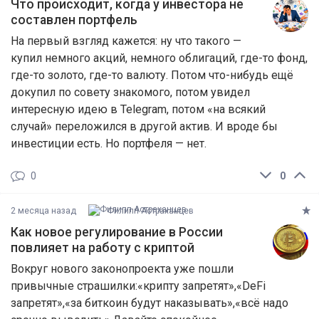
Что происходит, когда у инвестора не
составлен портфель
На первый взгляд кажется: ну что такого —
купил немного акций, немного облигаций, где-то фонд,
где-то золото, где-то валюту. Потом что-нибудь ещё
докупил по совету знакомого, потом увидел
интересную идею в Telegram, потом «на всякий
случай» переложился в другой актив. И вроде бы
инвестиции есть. Но портфеля — нет.
0
0
2 месяца назад
Филипп Астраханцев
Как новое регулирование в России
повлияет на работу с криптой
Вокруг нового законопроекта уже пошли
привычные страшилки:«крипту запретят»,«DeFi
запретят»,«за биткоин будут наказывать»,«всё надо