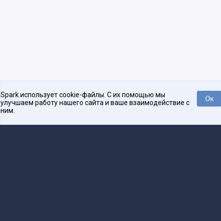
Spark использует cookie-файлы. С их помощью мы
Ок
улучшаем работу нашего сайта и ваше взаимодействие с
ним.
Платформа для общения бизнеса с бизнесом
О проекте
Проекты
Реклама
Связаться с редакцией
16+