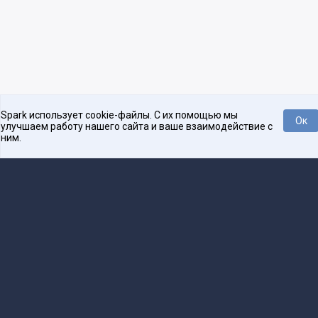
Spark использует cookie-файлы. С их помощью мы
Ок
улучшаем работу нашего сайта и ваше взаимодействие с
ним.
Платформа для общения бизнеса с бизнесом
О проекте
Проекты
Реклама
Связаться с редакцией
16+