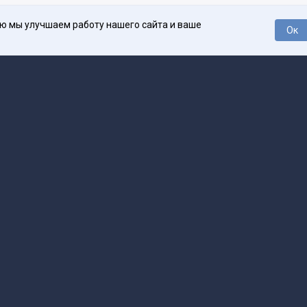
ью мы улучшаем работу нашего сайта и ваше
Ок
О проекте
Про
поддержка
help@spark.ru
Продвижение
adv@spark.ru
Телеф
Б., ИНН 500111143150
арк Ру»
а исключением авторских колонок) (зарегистрировано Федеральной службой
р) 27 января 2025 года за номером ЭЛ №ФС77-89031 сопровождаются пометк