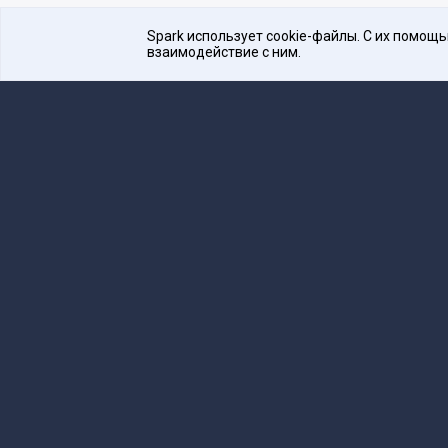
Spark использует cookie-файлы. С их помощ
взаимодействие с ним.
Платформа для общения бизнеса с бизнесом
16+
Редакция
team@spark.ru
Техническая 
Учредитель сетевого издания Барабанова.Ю.
Редакционные материалы ООО «Редакция Сп
Сообщения и материалы сетевого издания Spark (з
технологий и массовых коммуникаций (Роскомнадзо
«Spark».