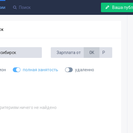
сии
Ваша пуб
ск
Зарплата от
0K
Р
ион
полная занятость
удаленно
ритериям ничего не найдено