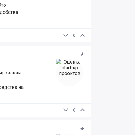
Это
удобства
0
тировании
редства на
0