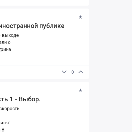
иностранной публике
о выходе
али о
трина
0
ть 1 - Выбор.
скорость
ить/
.В