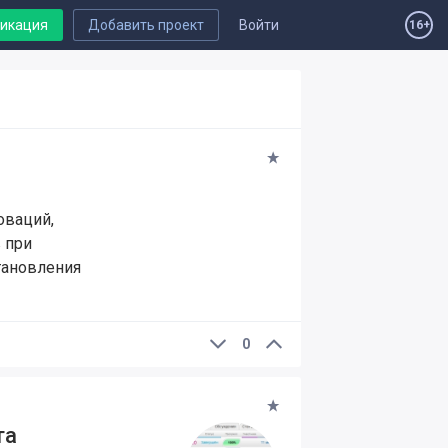
ликация
Добавить проект
Войти
16+
оваций,
 при
тановления
0
та