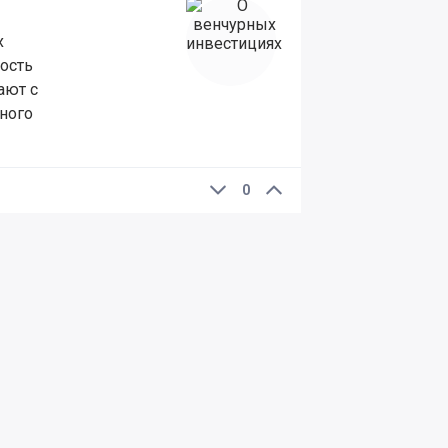
х
ость
ают с
ного
0