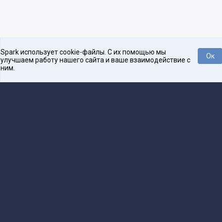
Spark использует cookie-файлы. С их помощью мы
Ок
улучшаем работу нашего сайта и ваше взаимодействие с
ним.
Платформа для общения бизнеса с бизнесом
О проекте
Проекты
Реклама
Связаться с редакцией
16+
Редакция
team@spark.ru
Техническая поддержка
help@spark.ru
Продвижение
adv@spark.ru
Телефон
+7 495 137-07-07