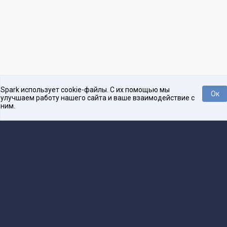
Spark использует cookie-файлы. С их помощью мы
Ок
улучшаем работу нашего сайта и ваше взаимодействие с
ним.
Платформа для общения бизнеса с бизнесом
О проекте
Проекты
Реклама
Связаться с редакцией
16+