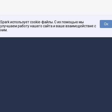
Spark использует cookie-файлы. С их помощью мы
Ок
улучшаем работу нашего сайта и ваше взаимодействие с
ним.
Платформа для общения бизнеса с бизнесом
О проекте
Проекты
Реклама
Связаться с редакцией
16+
Редакция
team@spark.ru
Техническая поддержка
help@spark.ru
Продвижение
adv@spark.ru
Телефон
+7 495 137-07-07
Учредитель сетевого издания Барабанова.Ю.Б., ИНН 500111143150