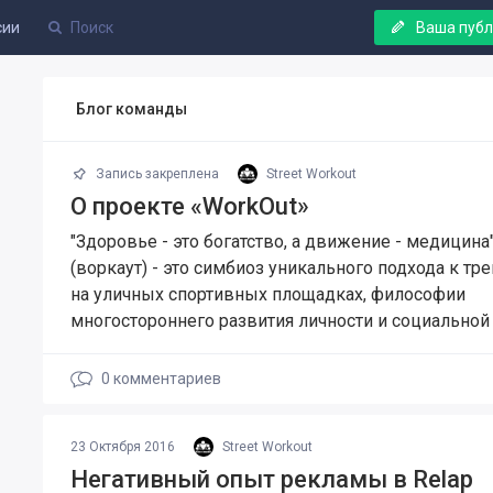
сии
Ваша пуб
Блог команды
Запись закреплена
Street Workout
О проекте «WorkOut»
"Здоровье - это богатство, а движение - медицина
(воркаут) - это симбиоз уникального подхода к т
на уличных спортивных площадках, философии
многостороннего развития личности и социальной
0
комментариев
23 Октября 2016
Street Workout
Негативный опыт рекламы в Relap