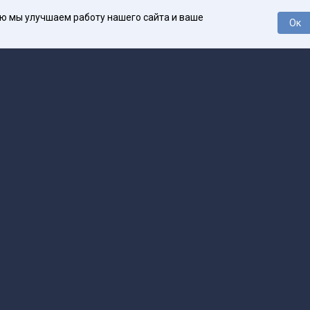
ью мы улучшаем работу нашего сайта и ваше
Ок
О проекте
Про
поддержка
help@spark.ru
Продвижение
adv@spark.ru
Телеф
Б., ИНН 500111143150
арк Ру»
а исключением авторских колонок) (зарегистрировано Федеральной службой
р) 27 января 2025 года за номером ЭЛ №ФС77-89031 сопровождаются пометк