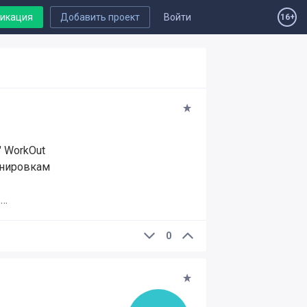
ликация
Добавить проект
Войти
16+
" WorkOut
ренировкам
 …
0