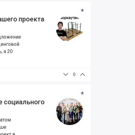
ашего проекта
едложение
динговой
, а 20
0
е социального
еатом
аше
оект в