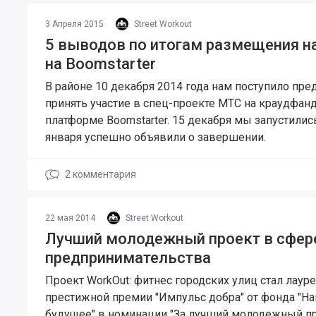
3 Апреля 2015
Street Workout
5 выводов по итогам размещения н
на Boomstarter
В районе 10 декабря 2014 года нам поступило пр
принять участие в спец-проекте МТС на краудфан
платформе Boomstarter. 15 декабря мы запустились
января успешно объявили о завершении.
2
комментария
22 мая 2014
Street Workout
Лучший молодежный проект в сфер
предпринимательства
Проект WorkOut: фитнес городских улиц стал лаур
престижной премии "Импульс добра" от фонда "Н
будущее" в номинации "За лучший молодежный пр