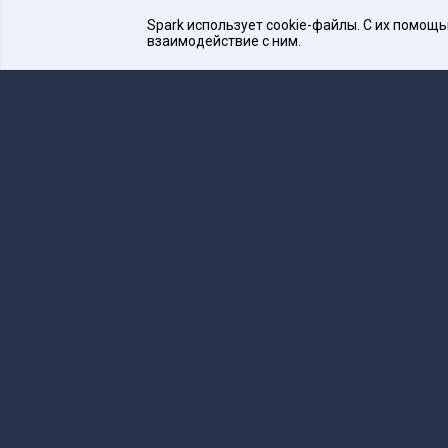
Spark использует cookie-файлы. С их помощ
взаимодействие с ним.
Платформа для общения бизнеса с бизнесом
16+
Редакция
team@spark.ru
Техническая 
Учредитель сетевого издания Барабанова.Ю.
Редакционные материалы ООО «Редакция Сп
Сообщения и материалы сетевого издания Spark (з
технологий и массовых коммуникаций (Роскомнадзо
«Spark».