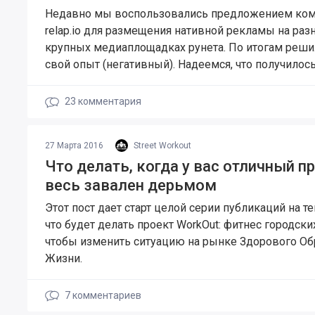
Недавно мы воспользовались предложением ко
relap.io для размещения нативной рекламы на раз
крупных медиаплощадках рунета. По итогам реши
свой опыт (негативный). Надеемся, что получилось
23
комментария
27 Марта 2016
Street Workout
Что делать, когда у вас отличный п
весь завален дерьмом
Этот пост дает старт целой серии публикаций на те
что будет делать проект WorkOut: фитнес городски
чтобы изменить ситуацию на рынке Здорового Об
Жизни.
7
комментариев