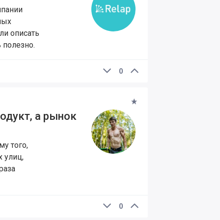
мпании
ных
ли описать
 полезно.
0
родукт, а рынок
му того,
х улиц,
раза
0