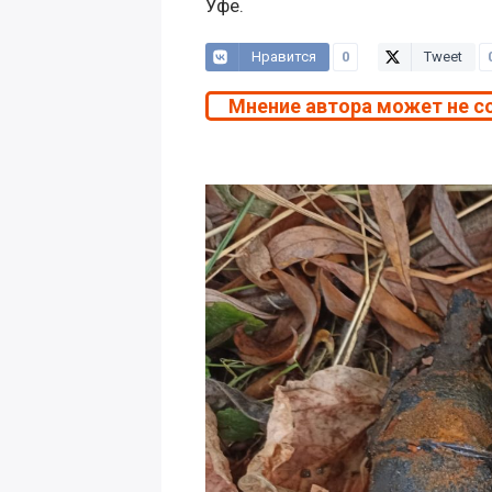
Уфе.
Нравится
0
Tweet
Мнение автора может не с