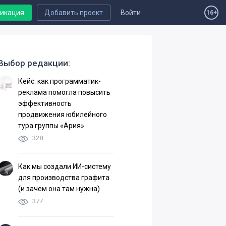
ликация
Добавить проект
Войти
16+
Выбор редакции:
Кейс: как программатик-
реклама помогла повысить
эффективность
продвижения юбилейного
тура группы «Ария»
328
Как мы создали ИИ-систему
для производства графита
(и зачем она там нужна)
377