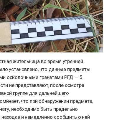
тная жительница во время утренней
было установлено, что данные предметы
ми осколочными гранатами РГД — 5.
ти не представляют, после осмотра
ивной группе для дальнейшего
оминает, что при обнаружении предмета,
анату, необходимо быть предельно
 находке и немедленно сообщить о ней