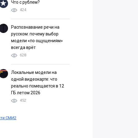
Что с рублем?
424
Распознавание речи на
русском: почему выбор
модели «по ощущениям»
всегда врёт
628
Локальные модели на
одной видеокарте: что
реально помещается в 12
ГБ летом 2026
452
ти СМИ2