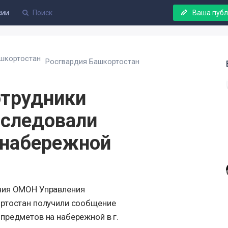
сии
Ваша пуб
Росгвардия Башкортостан
отрудники
бследовали
 набережной
ния ОМОН Управления
ортостан получили сообщение
предметов на набережной в г.