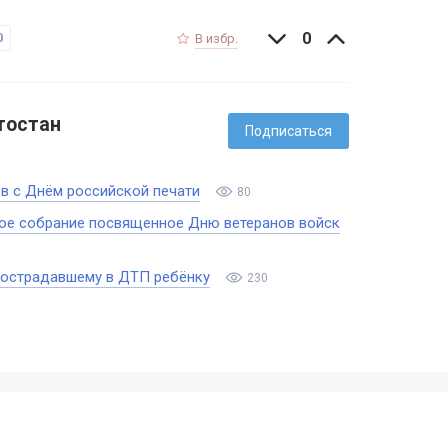
0
0
В избр.
тостан
Подписаться
в с Днём российской печати
80
ое собрание посвященное Дню ветеранов войск
пострадавшему в ДТП ребёнку
230