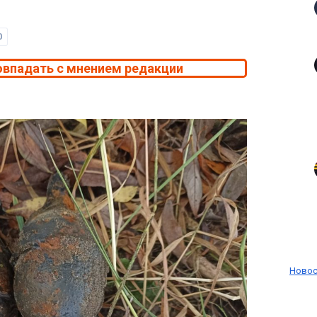
0
овпадать с мнением редакции
Новос