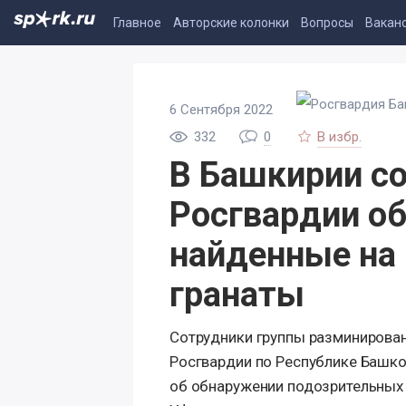
Главное
Авторские колонки
Вопросы
Вакан
6 Сентября 2022
332
0
В избр.
В Башкирии с
Росгвардии о
найденные на
гранаты
Сотрудники группы разминирова
Росгвардии по Республике Башк
об обнаружении подозрительных 