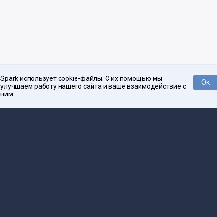
Spark использует cookie-файлы. С их помощью мы
Ок
улучшаем работу нашего сайта и ваше взаимодействие с
ним.
Платформа для общения бизнеса с бизнесом
О проекте
Проекты
Реклама
Связаться с редакцией
16+