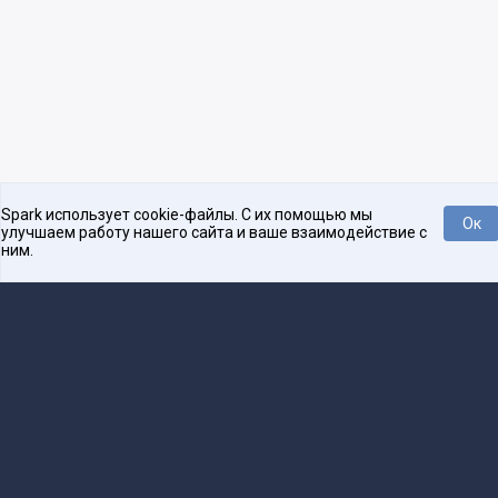
Spark использует cookie-файлы. С их помощью мы
Ок
улучшаем работу нашего сайта и ваше взаимодействие с
ним.
Платформа для общения бизнеса с бизнесом
О проекте
Проекты
Реклама
Связаться с редакцией
16+