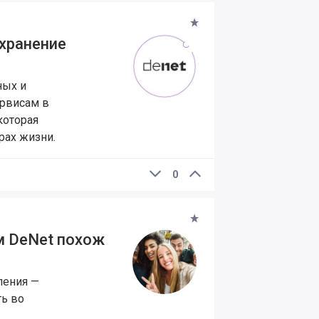
хранение
ных и
ервисам в
которая
рах жизни.
0
ем DeNet похож
ления —
ть во