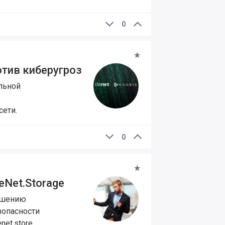
0
отив киберугроз
льной
сети.
0
eNet.Storage
решению
зопасности
et.store,