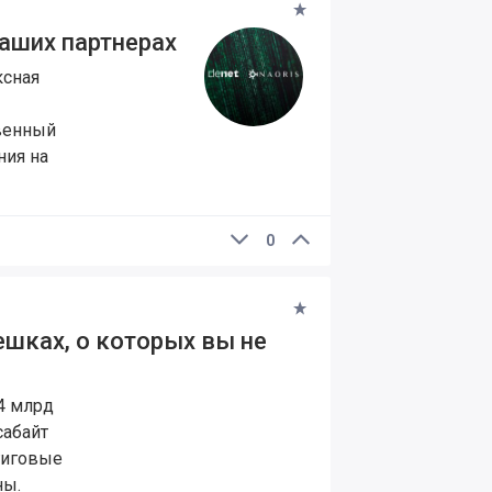
аших партнерах
ксная
твенный
ния на
0
ешках, о которых вы не
4 млрд
сабайт
гиговые
ны.