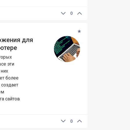
0
ожения для
ютере
торых
все эти
 них
ет более
 создает
ем
га сайтов
0