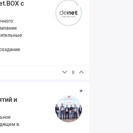
t.BOX с
ачного
омпании
жительные
создание
0
ятий и
льное
одящем в