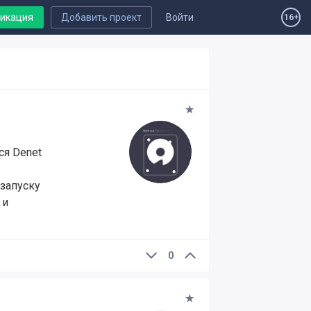
ликация
Добавить проект
Войти
16+
ся Denet
 запуску
 и
0