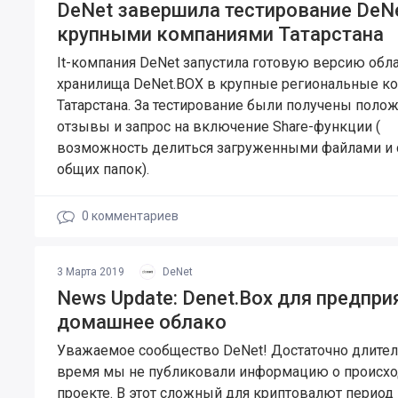
DeNet завершила тестирование DeNe
крупными компаниями Татарстана
It-компания DeNet запустила готовую версию обл
хранилища DeNet.BOX в крупные региональные к
Татарстана. За тестирование были получены поло
отзывы и запрос на включение Share-функции (
возможность делиться загруженными файлами и 
общих папок).
0
комментариев
3 Марта 2019
DeNet
News Update: Denet.Box для предпри
домашнее облако
Уважаемое сообщество DeNet! Достаточно длите
время мы не публиковали информацию о происх
проекте. В этот сложный для криптовалют период