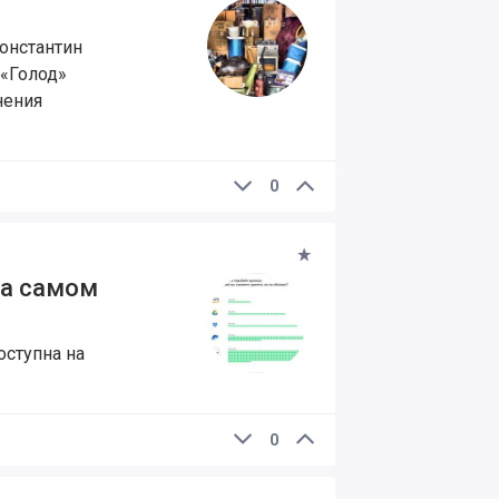
онстантин
 «Голод»
нения
0
на самом
оступна на
0