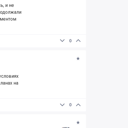
, и не
продолжали
гментом
0
 условиях
планах на
0