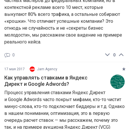
частных мастеров до федеральных компаний, но в
контекстной рекламе всего 10 мест, которые
выкупают 80% всего трафика, а остальные собирают
«крошки». Что отличает успешные компании? Это
отнюдь не случайность и не «секреты бизнес
молодости», мы расскажем свое видение на примере
реального кейса.
0
0
17 мая 2017
Jam Agency
Как управлять ставками в Яндекс
Директ и Google Adwords?
Процесс управления ставками Яндекс Директ
и Google Adwords часто покрыт мифами, кто-то чистит
минус-слова, кто-то подключает биддеры и т.д. Однако
в нашем понимании, оптимизация, это в первую
очередь расчет ставок — мы расскажем, почему это
так, и на примере аукциона Яндекс Директ (VCG)