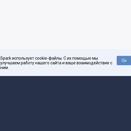
Spark использует cookie-файлы. С их помощью мы
Ок
улучшаем работу нашего сайта и ваше взаимодействие с
ним.
Платформа для общения бизнеса с бизнесом
О проекте
Проекты
Реклама
Связаться с редакцией
16+