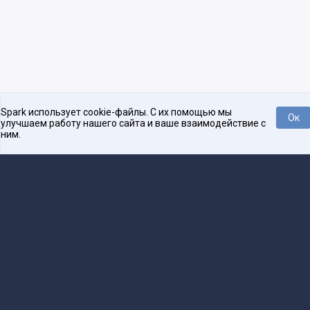
Spark использует cookie-файлы. С их помощью мы
Ок
улучшаем работу нашего сайта и ваше взаимодействие с
ним.
Платформа для общения бизнеса с бизнесом
О проекте
Проекты
Реклама
Связаться с редакцией
16+