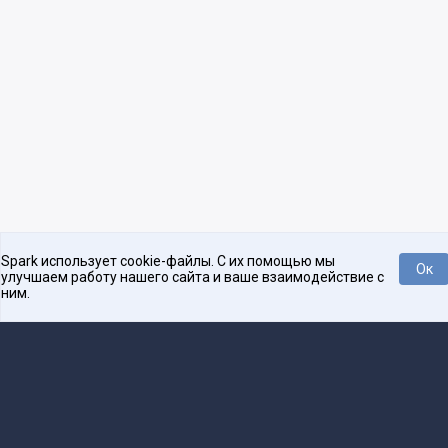
Spark использует cookie-файлы. С их помощью мы
Ок
улучшаем работу нашего сайта и ваше взаимодействие с
ним.
Платформа для общения бизнеса с бизнесом
О проекте
Проекты
Реклама
Связаться с редакцией